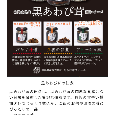
黒あわび茸の佃煮
黒あわび茸の佃煮は、黒あわび茸の肉厚な食感と深
い旨味を凝縮した贅沢な佃煮です。特製の甘辛い醤
油ダレでじっくり煮込み、ご飯のお供やお酒の肴に
ぴったりの一品
・おかず味噌